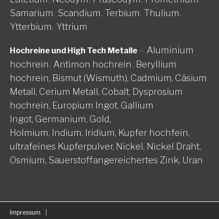
Samarium
,
Scandium
,
Terbium
,
Thulium
,
Ytterbium
,
Yttrium
–
Aluminium
Hochreine und High Tech Metalle
hochrein
,
Antimon hochrein
,
Beryllium
hochrein,
Bismut (Wismuth),
Cadmium,
Cäsium
Metall,
Cerium Metall,
Cobalt,
Dysprosium
hochrein,
Europium Ingot,
Gallium
Ingot,
Germanium,
Gold,
Holmium,
Indium,
Iridium,
Kupfer hochfein,
ultrafeines Kupferpulver,
Nickel, Nickel Draht,
Osmium,
Sauerstoffangereichertes Zink,
Uran
Impressum