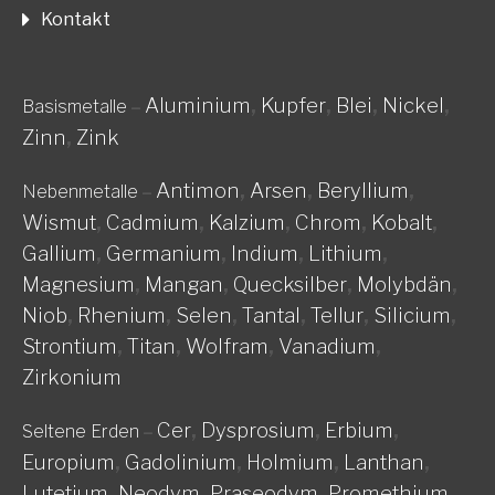
Kontakt
Aluminium
,
Kupfer
,
Blei
,
Nickel
,
Basismetalle
–
Zinn
,
Zink
Antimon
,
Arsen
,
Beryllium
,
Nebenmetalle
–
Wismut
,
Cadmium
,
Kalzium
,
Chrom
,
Kobalt
,
Gallium
,
Germanium
,
Indium
,
Lithium
,
Magnesium
,
Mangan
,
Quecksilber
,
Molybdän
,
Niob
,
Rhenium
,
Selen
,
Tantal
,
Tellur
,
Silicium
,
Strontium
,
Titan
,
Wolfram
,
Vanadium
,
Zirkonium
Cer
,
Dysprosium
,
Erbium
,
Seltene Erden
–
Europium
,
Gadolinium
,
Holmium
,
Lanthan
,
Lutetium
,
Neodym
,
Praseodym
,
Promethium
,