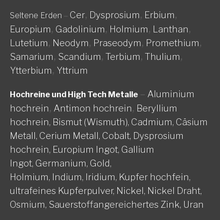
Cer
,
Dysprosium
,
Erbium
,
Seltene Erden
–
Europium
,
Gadolinium
,
Holmium
,
Lanthan
,
Lutetium
,
Neodym
,
Praseodym
,
Promethium
,
Samarium
,
Scandium
,
Terbium
,
Thulium
,
Ytterbium
,
Yttrium
–
Aluminium
Hochreine und High Tech Metalle
hochrein
,
Antimon hochrein
,
Beryllium
hochrein,
Bismut (Wismuth),
Cadmium,
Cäsium
Metall,
Cerium Metall,
Cobalt,
Dysprosium
hochrein,
Europium Ingot,
Gallium
Ingot,
Germanium,
Gold,
Holmium,
Indium,
Iridium,
Kupfer hochfein,
ultrafeines Kupferpulver,
Nickel, Nickel Draht,
Osmium,
Sauerstoffangereichertes Zink,
Uran