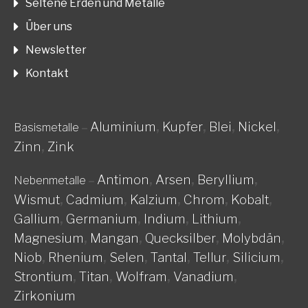
Seltene Erden und Metalle
Über uns
Newsletter
Kontakt
Aluminium
,
Kupfer
,
Blei
,
Nickel
,
Basismetalle
–
Zinn
,
Zink
Antimon
,
Arsen
,
Beryllium
,
Nebenmetalle
–
Wismut
,
Cadmium
,
Kalzium
,
Chrom
,
Kobalt
,
Gallium
,
Germanium
,
Indium
,
Lithium
,
Magnesium
,
Mangan
,
Quecksilber
,
Molybdän
,
Niob
,
Rhenium
,
Selen
,
Tantal
,
Tellur
,
Silicium
,
Strontium
,
Titan
,
Wolfram
,
Vanadium
,
Zirkonium