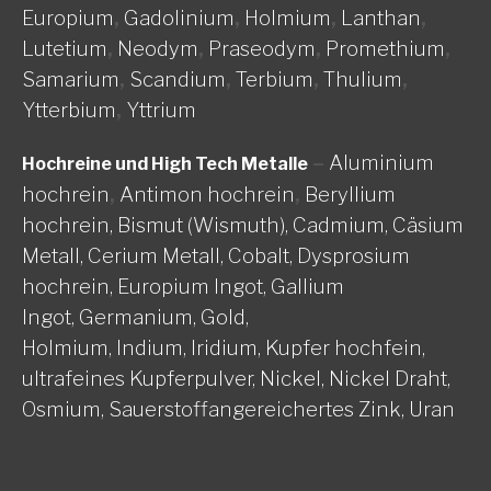
Europium
,
Gadolinium
,
Holmium
,
Lanthan
,
Lutetium
,
Neodym
,
Praseodym
,
Promethium
,
Samarium
,
Scandium
,
Terbium
,
Thulium
,
Ytterbium
,
Yttrium
–
Aluminium
Hochreine und High Tech Metalle
hochrein
,
Antimon hochrein
,
Beryllium
hochrein,
Bismut (Wismuth),
Cadmium,
Cäsium
Metall,
Cerium Metall,
Cobalt,
Dysprosium
hochrein,
Europium Ingot,
Gallium
Ingot,
Germanium,
Gold,
Holmium,
Indium,
Iridium,
Kupfer hochfein,
ultrafeines Kupferpulver,
Nickel, Nickel Draht,
Osmium,
Sauerstoffangereichertes Zink,
Uran