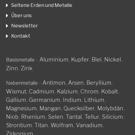
Seltene Erden und Metalle
Über uns
Newsletter
Kontakt
Aluminium
,
Kupfer
,
Blei
,
Nickel
,
Basismetalle
–
Zinn
,
Zink
Antimon
,
Arsen
,
Beryllium
,
Nebenmetalle
–
Wismut
,
Cadmium
,
Kalzium
,
Chrom
,
Kobalt
,
Gallium
,
Germanium
,
Indium
,
Lithium
,
Magnesium
,
Mangan
,
Quecksilber
,
Molybdän
,
Niob
,
Rhenium
,
Selen
,
Tantal
,
Tellur
,
Silicium
,
Strontium
,
Titan
,
Wolfram
,
Vanadium
,
Zirkonium