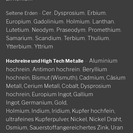
Cer
,
Dysprosium
,
Erbium
,
Seltene Erden
–
Europium
,
Gadolinium
,
Holmium
,
Lanthan
,
Lutetium
,
Neodym
,
Praseodym
,
Promethium
,
Samarium
,
Scandium
,
Terbium
,
Thulium
,
Ytterbium
,
Yttrium
–
Aluminium
Hochreine und High Tech Metalle
hochrein
,
Antimon hochrein
,
Beryllium
hochrein,
Bismut (Wismuth),
Cadmium,
Cäsium
Metall,
Cerium Metall,
Cobalt,
Dysprosium
hochrein,
Europium Ingot,
Gallium
Ingot,
Germanium,
Gold,
Holmium,
Indium,
Iridium,
Kupfer hochfein,
ultrafeines Kupferpulver,
Nickel, Nickel Draht,
Osmium,
Sauerstoffangereichertes Zink,
Uran