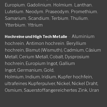
Europium
,
Gadolinium
,
Holmium
,
Lanthan
,
Lutetium
,
Neodym
,
Praseodym
,
Promethium
,
Samarium
,
Scandium
,
Terbium
,
Thulium
,
Ytterbium
,
Yttrium
–
Aluminium
Hochreine und High Tech Metalle
hochrein
,
Antimon hochrein
,
Beryllium
hochrein,
Bismut (Wismuth),
Cadmium,
Cäsium
Metall,
Cerium Metall,
Cobalt,
Dysprosium
hochrein,
Europium Ingot,
Gallium
Ingot,
Germanium,
Gold,
Holmium,
Indium,
Iridium,
Kupfer hochfein,
ultrafeines Kupferpulver,
Nickel, Nickel Draht,
Osmium,
Sauerstoffangereichertes Zink,
Uran