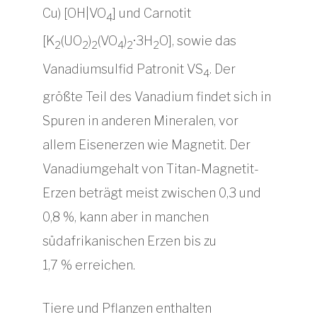
Cu) [OH|VO
] und Carnotit
4
[K
(UO
)
(VO
)
·3H
O], sowie das
2
2
2
4
2
2
Vanadiumsulfid Patronit VS
. Der
4
größte Teil des Vanadium findet sich in
Spuren in anderen Mineralen, vor
allem Eisenerzen wie Magnetit. Der
Vanadiumgehalt von Titan-Magnetit-
Erzen beträgt meist zwischen 0,3 und
0,8 %, kann aber in manchen
südafrikanischen Erzen bis zu
1,7 % erreichen.
Tiere und Pflanzen enthalten