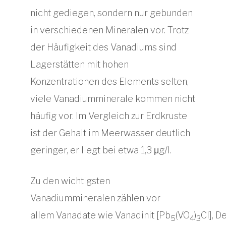
nicht gediegen, sondern nur gebunden
in verschiedenen Mineralen vor. Trotz
der Häufigkeit des Vanadiums sind
Lagerstätten mit hohen
Konzentrationen des Elements selten,
viele Vanadiumminerale kommen nicht
häufig vor. Im Vergleich zur Erdkruste
ist der Gehalt im Meerwasser deutlich
geringer, er liegt bei etwa 1,3 μg/l.
Zu den wichtigsten
Vanadiummineralen zählen vor
allem Vanadate wie Vanadinit [Pb
(VO
)
Cl], D
5
4
3