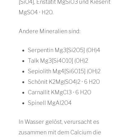
[SiO4], Enstatit MgSiO3 und Kieserit
MgSO4 · H2O.
Andere Mineralien sind:
Serpentin Mg3[Si2O5] (OH)4
Talk Mg3[Si4O10] (OH)2
Sepiolith Mg4[Si6O15] (OH)2
Schönit K2Mg(SO4)2 · 6 H2O
Carnallit KMgCl3 · 6 H2O
Spinell MgAl2O4
In Wasser gelöst, verursacht es
zusammen mit dem Calcium die