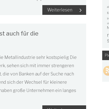
a
Weiterlesen
E
I
m
N
t auch für die
S
Pl
e Metallindustrie sehr kostspielig Die
rk, sehen sich mit immer strengeren
, die von Banken auf der Suche nach
nd sich der Wechsel für kleinere
 haben große Unternehmen ein langes