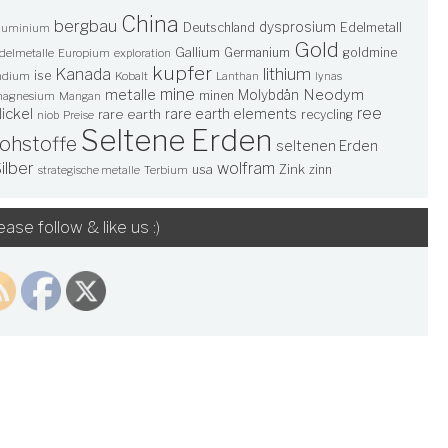
China
bergbau
dysprosium
Deutschland
Edelmetall
luminium
Gold
Gallium
Germanium
goldmine
delmetalle
Europium
exploration
kupfer
lithium
Kanada
ise
ndium
Kobalt
Lanthan
lynas
mine
Neodym
metalle
Molybdän
minen
agnesium
Mangan
ree
ickel
rare earth elements
rare earth
recycling
niob
Preise
Seltene Erden
rohstoffe
seltenen Erden
ilber
wolfram
usa
Zink
zinn
Terbium
strategische metalle
ease follow & like us :)