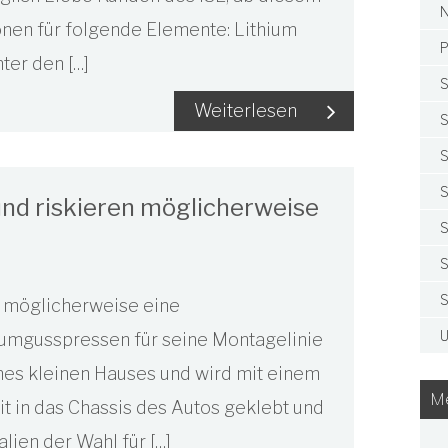
N
onen für folgende Elemente: Lithium
P
ter den […]
S
Weiterlesen
S
S
S
nd riskieren möglicherweise
S
S
S
n möglicherweise eine
U
niumgusspressen für seine Montagelinie
ines kleinen Hauses und wird mit einem
Me
it in das Chassis des Autos geklebt und
lien der Wahl für […]