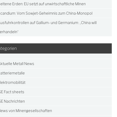
eltene Erden: EU setzt auf unwirtschaftliche Minen
candium: Vom Sowjet-Geheimnis zum China-Monopol
usfuhrkontrollen auf Gallium- und Germanium: „China will
erhandeln“
tegorien
ktuelle Metall News
atteriemetalle
lektromobilität
SE Fact sheets
SE Nachrichten
ews von Minengesellschaften