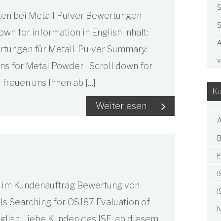
S
en bei Metall Pulver Bewertungen
S
 for information in English Inhalt:
A
rtungen für Metall-Pulver Summary:
v
ons for Metal Powder Scroll down for
 freuen uns Ihnen ab […]
Ka
Weiterlesen
A
B
E
I
87 im Kundenauftrag Bewertung von
I
ls Searching for OS187 Evaluation of
N
nglish Liebe Kunden des ISE, ab diesem