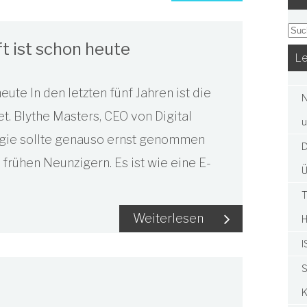
t ist schon heute
Le
ute In den letzten fünf Jahren ist die
N
. Blythe Masters, CEO von Digital
u
logie sollte genauso ernst genommen
D
frühen Neunzigern. Es ist wie eine E-
Ü
T
Weiterlesen
I
S
K