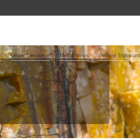
n
Unser Service
Metall News
Seltene Erden un