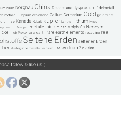
China
bergbau
dysprosium
Deutschland
Edelmetall
luminium
Gold
Gallium
Germanium
goldmine
delmetalle
Europium
exploration
kupfer
lithium
Kanada
ise
ndium
Kobalt
Lanthan
lynas
mine
Neodym
metalle
Molybdän
minen
agnesium
Mangan
ree
ickel
rare earth elements
rare earth
recycling
niob
Preise
Seltene Erden
rohstoffe
seltenen Erden
ilber
wolfram
usa
Zink
zinn
Terbium
strategische metalle
ease follow & like us :)