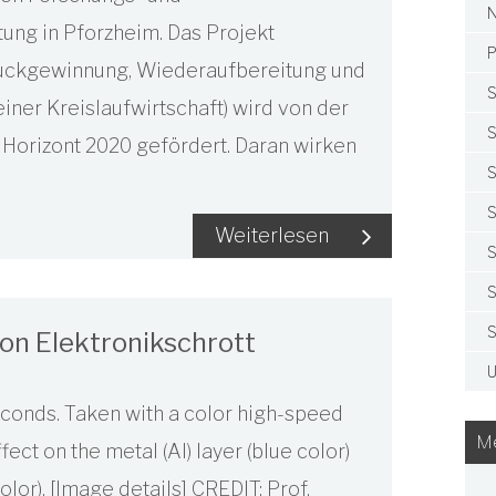
N
tung in Pforzheim. Das Projekt
P
Rückgewinnung, Wiederaufbereitung und
S
er Kreislaufwirtschaft) wird von der
S
orizont 2020 gefördert. Daran wirken
S
S
Weiterlesen
S
S
S
von Elektronikschrott
U
econds. Taken with a color high-speed
Me
ct on the metal (Al) layer (blue color)
color). [Image details] CREDIT: Prof.