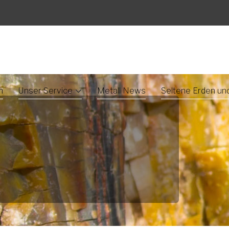
n
Unser Service
Metall News
Seltene Erden un