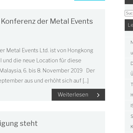
n Konferenz der Metal Events
Le
N
der Metal Events Ltd. ist von Hongkong
u
 und die neue Location für diese
D
 Malaysia, 6. bis 8. November 2019 Der
Ü
eptember aus und erhöht sich auf […]
T
Weiterlesen
I
S
tigung steht
K