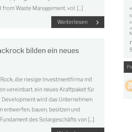
from Waste Management, vol. […]
a
E
Weiterlesen
I
m
N
ackrock bilden ein neues
S
Pl
kRock, die riesige Investmentfirma mit
n vereinbart, ein neues Kraftpaket für
olar Development wird das Unternehmen
n entwerfen, bauen, besitzen und
Fundament des Solargeschäfts von […]