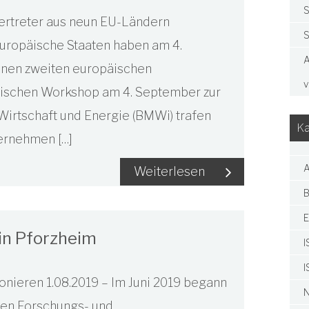
S
 Vertreter aus neun EU-Ländern
S
ropäische Staaten haben am 4.
A
inen zweiten europäischen
v
äischen Workshop am 4. September zur
Wirtschaft und Energie (BMWi) trafen
Ka
ernehmen […]
A
Weiterlesen
B
E
in Pforzheim
I
I
nieren 1.08.2019 – Im Juni 2019 begann
N
ten Forschungs- und