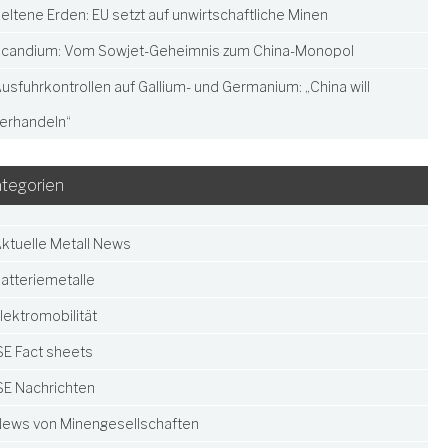
eltene Erden: EU setzt auf unwirtschaftliche Minen
candium: Vom Sowjet-Geheimnis zum China-Monopol
usfuhrkontrollen auf Gallium- und Germanium: „China will
erhandeln“
tegorien
ktuelle Metall News
atteriemetalle
lektromobilität
SE Fact sheets
SE Nachrichten
ews von Minengesellschaften