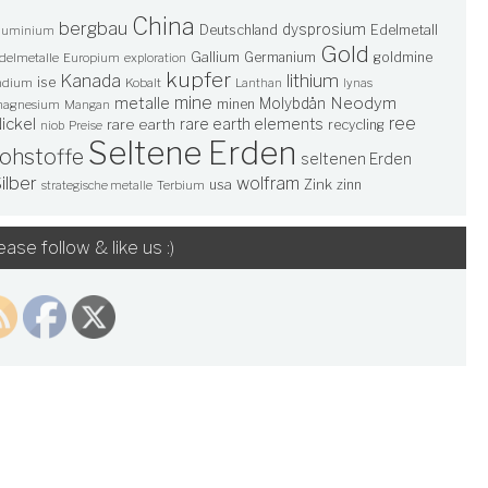
China
bergbau
dysprosium
Deutschland
Edelmetall
luminium
Gold
Gallium
Germanium
goldmine
delmetalle
Europium
exploration
kupfer
lithium
Kanada
ise
ndium
Kobalt
Lanthan
lynas
mine
Neodym
metalle
Molybdän
minen
agnesium
Mangan
ree
ickel
rare earth elements
rare earth
recycling
niob
Preise
Seltene Erden
rohstoffe
seltenen Erden
ilber
wolfram
usa
Zink
zinn
Terbium
strategische metalle
ease follow & like us :)