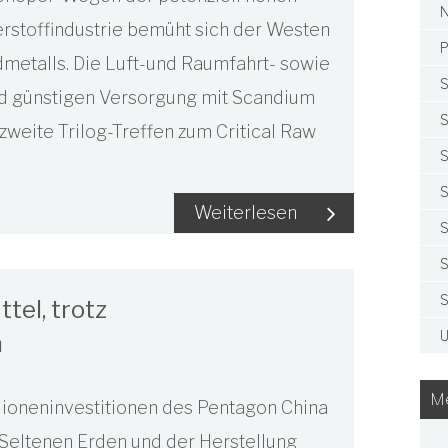
N
rstoffindustrie bemüht sich der Westen
P
metalls. Die Luft-und Raumfahrt- sowie
S
nd günstigen Versorgung mit Scandium
S
 zweite Trilog-Treffen zum Critical Raw
S
S
Weiterlesen
S
S
S
ttel, trotz
U
n
Me
Millioneninvestitionen des Pentagon China
 Seltenen Erden und der Herstellung