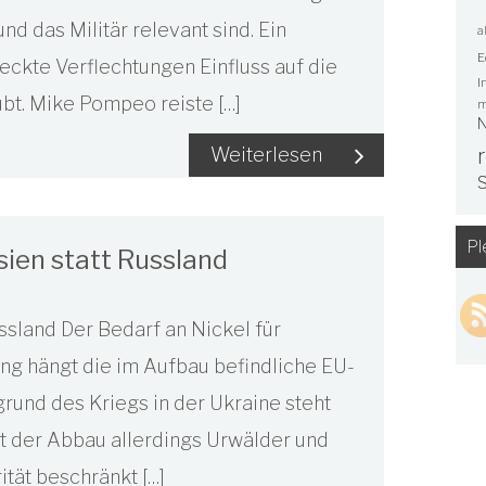
d das Militär relevant sind. Ein
a
E
eckte Verflechtungen Einfluss auf die
I
bt. Mike Pompeo reiste […]
m
N
Weiterlesen
S
Pl
sien statt Russland
ssland Der Bedarf an Nickel für
ang hängt die im Aufbau befindliche EU-
grund des Kriegs in der Ukraine steht
ht der Abbau allerdings Urwälder und
ität beschränkt […]