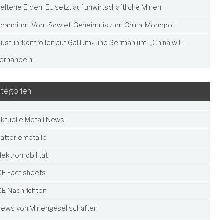
eltene Erden: EU setzt auf unwirtschaftliche Minen
candium: Vom Sowjet-Geheimnis zum China-Monopol
usfuhrkontrollen auf Gallium- und Germanium: „China will
erhandeln“
tegorien
ktuelle Metall News
atteriemetalle
lektromobilität
SE Fact sheets
SE Nachrichten
ews von Minengesellschaften