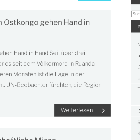
im Ostkongo gehen Hand in
Le
N
ehen Hand in Hand Seit über drei
u
 der es seit dem Völkermord in Ruanda
D
reren Monaten ist die Lage in der
Ü
t. UN-Beobachter fürchten, die Region
T
Weiterlesen
I
S
K