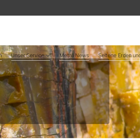
n
Unser Service
Metall News
Seltene Erden un