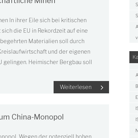
chaftliche Minen
S
S
n In ihrer Eile sich bei kritischen
A
sich die EU in Rekordzeit auf eine
v
begehrten Materialien soll durch
Kreislaufwirtschaft und der eigenen
Ka
U gelingen. Heimischer Bergbau soll
A
B
Weiterlesen
E
I
zum China-Monopol
I
N
nopol Wegen der potenziell hohen