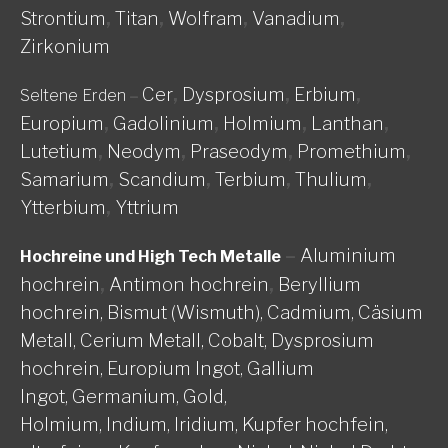
Strontium
,
Titan
,
Wolfram
,
Vanadium
,
Zirkonium
Cer
,
Dysprosium
,
Erbium
,
Seltene Erden
–
Europium
,
Gadolinium
,
Holmium
,
Lanthan
,
Lutetium
,
Neodym
,
Praseodym
,
Promethium
,
Samarium
,
Scandium
,
Terbium
,
Thulium
,
Ytterbium
,
Yttrium
–
Aluminium
Hochreine und High Tech Metalle
hochrein
,
Antimon hochrein
,
Beryllium
hochrein,
Bismut (Wismuth),
Cadmium,
Cäsium
Metall,
Cerium Metall,
Cobalt,
Dysprosium
hochrein,
Europium Ingot,
Gallium
Ingot,
Germanium,
Gold,
Holmium,
Indium,
Iridium,
Kupfer hochfein,