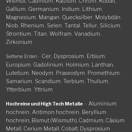
Wismut
,
Cadmium
,
Kalzium
,
Chrom
,
Kobalt
,
Gallium
,
Germanium
,
Indium
,
Lithium
,
Magnesium
,
Mangan
,
Quecksilber
,
Molybdän
,
Niob
,
Rhenium
,
Selen
,
Tantal
,
Tellur
,
Silicium
,
Strontium
,
Titan
,
Wolfram
,
Vanadium
,
Zirkonium
Cer
,
Dysprosium
,
Erbium
,
Seltene Erden
–
Europium
,
Gadolinium
,
Holmium
,
Lanthan
,
Lutetium
,
Neodym
,
Praseodym
,
Promethium
,
Samarium
,
Scandium
,
Terbium
,
Thulium
,
Ytterbium
,
Yttrium
–
Aluminium
Hochreine und High Tech Metalle
hochrein
,
Antimon hochrein
,
Beryllium
hochrein,
Bismut (Wismuth),
Cadmium,
Cäsium
Metall,
Cerium Metall,
Cobalt,
Dysprosium