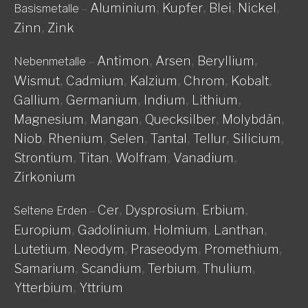
Aluminium
,
Kupfer
,
Blei
,
Nickel
,
Basismetalle
–
Zinn
,
Zink
Antimon
,
Arsen
,
Beryllium
,
Nebenmetalle
–
Wismut
,
Cadmium
,
Kalzium
,
Chrom
,
Kobalt
,
Gallium
,
Germanium
,
Indium
,
Lithium
,
Magnesium
,
Mangan
,
Quecksilber
,
Molybdän
,
Niob
,
Rhenium
,
Selen
,
Tantal
,
Tellur
,
Silicium
,
Strontium
,
Titan
,
Wolfram
,
Vanadium
,
Zirkonium
Cer
,
Dysprosium
,
Erbium
,
Seltene Erden
–
Europium
,
Gadolinium
,
Holmium
,
Lanthan
,
Lutetium
,
Neodym
,
Praseodym
,
Promethium
,
Samarium
,
Scandium
,
Terbium
,
Thulium
,
Ytterbium
,
Yttrium