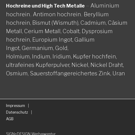
–
Aluminium
Hochreine und High Tech Metalle
hochrein
,
Antimon hochrein
,
Beryllium
hochrein,
Bismut (Wismuth),
Cadmium,
Cäsium
Metall,
Cerium Metall,
Cobalt,
Dysprosium
hochrein,
Europium Ingot,
Gallium
Ingot,
Germanium,
Gold,
Holmium,
Indium,
Iridium,
Kupfer hochfein,
ultrafeines Kupferpulver,
Nickel, Nickel Draht,
Osmium,
Sauerstoffangereichertes Zink,
Uran
Impressum
Datenschutz
AGB
SIGN+DESIGN
Werbeagentur