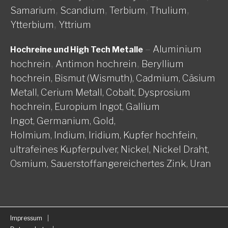
Samarium
,
Scandium
,
Terbium
,
Thulium
,
Ytterbium
,
Yttrium
–
Aluminium
Hochreine und High Tech Metalle
hochrein
,
Antimon hochrein
,
Beryllium
hochrein,
Bismut (Wismuth),
Cadmium,
Cäsium
Metall,
Cerium Metall,
Cobalt,
Dysprosium
hochrein,
Europium Ingot,
Gallium
Ingot,
Germanium,
Gold,
Holmium,
Indium,
Iridium,
Kupfer hochfein,
ultrafeines Kupferpulver,
Nickel, Nickel Draht,
Osmium,
Sauerstoffangereichertes Zink,
Uran
Impressum