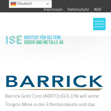
Deutsch
Impressum
Datenschutz
AGB
Barrick drängt nicht auf den Verkauf von
Tongon, Massawa, ist aber offen für
Verhandlungen
Barrick Gold Corp (ABX.TO) (GOLD.N) will seine
Tongon-Mine in der Elfenbeinküste und das