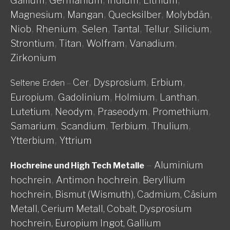
Gallium
,
Germanium
,
Indium
,
Lithium
,
Magnesium
,
Mangan
,
Quecksilber
,
Molybdän
,
Niob
,
Rhenium
,
Selen
,
Tantal
,
Tellur
,
Silicium
,
Strontium
,
Titan
,
Wolfram
,
Vanadium
,
Zirkonium
Cer
,
Dysprosium
,
Erbium
,
Seltene Erden
–
Europium
,
Gadolinium
,
Holmium
,
Lanthan
,
Lutetium
,
Neodym
,
Praseodym
,
Promethium
,
Samarium
,
Scandium
,
Terbium
,
Thulium
,
Ytterbium
,
Yttrium
–
Aluminium
Hochreine und High Tech Metalle
hochrein
,
Antimon hochrein
,
Beryllium
hochrein,
Bismut (Wismuth),
Cadmium,
Cäsium
Metall,
Cerium Metall,
Cobalt,
Dysprosium
hochrein,
Europium Ingot,
Gallium