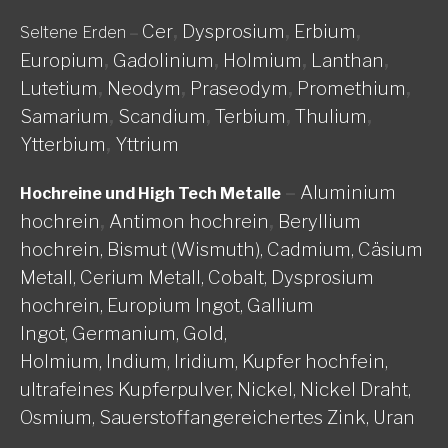
Cer
,
Dysprosium
,
Erbium
,
Seltene Erden
–
Europium
,
Gadolinium
,
Holmium
,
Lanthan
,
Lutetium
,
Neodym
,
Praseodym
,
Promethium
,
Samarium
,
Scandium
,
Terbium
,
Thulium
,
Ytterbium
,
Yttrium
–
Aluminium
Hochreine und High Tech Metalle
hochrein
,
Antimon hochrein
,
Beryllium
hochrein,
Bismut (Wismuth),
Cadmium,
Cäsium
Metall,
Cerium Metall,
Cobalt,
Dysprosium
hochrein,
Europium Ingot,
Gallium
Ingot,
Germanium,
Gold,
Holmium,
Indium,
Iridium,
Kupfer hochfein,
ultrafeines Kupferpulver,
Nickel, Nickel Draht,
Osmium,
Sauerstoffangereichertes Zink,
Uran