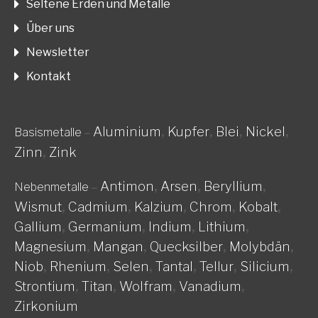
Seltene Erden und Metalle
Über uns
Newsletter
Kontakt
Aluminium
,
Kupfer
,
Blei
,
Nickel
,
Basismetalle
–
Zinn
,
Zink
Antimon
,
Arsen
,
Beryllium
,
Nebenmetalle
–
Wismut
,
Cadmium
,
Kalzium
,
Chrom
,
Kobalt
,
Gallium
,
Germanium
,
Indium
,
Lithium
,
Magnesium
,
Mangan
,
Quecksilber
,
Molybdän
,
Niob
,
Rhenium
,
Selen
,
Tantal
,
Tellur
,
Silicium
,
Strontium
,
Titan
,
Wolfram
,
Vanadium
,
Zirkonium