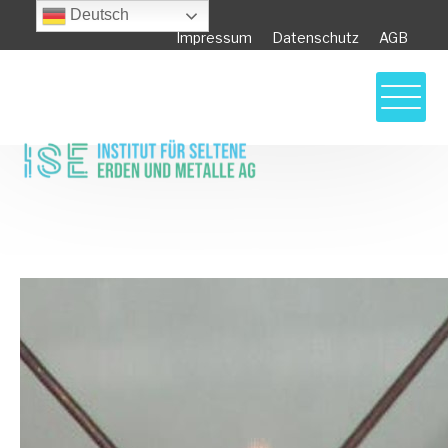
Deutsch
Impressum
Datenschutz
AGB
Sauberes und effektives Recycling von
Elektronikschrott