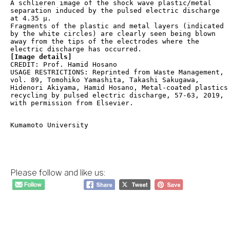
A schlieren image of the shock wave plastic/metal 

separation induced by the pulsed electric discharge 

at 4.35 μ.

Fragments of the plastic and metal layers (indicated 

by the white circles) are clearly seen being blown 

away from the tips of the electrodes where the 

[Image details]
CREDIT: Prof. Hamid Hosano

USAGE RESTRICTIONS: Reprinted from Waste Management, 

vol. 89, Tomohiko Yamashita, Takashi Sakugawa, 

Hidenori Akiyama, Hamid Hosano, Metal-coated plastics 
recycling by pulsed electric discharge, 57-63, 2019, 

with permission from Elsevier.

Kumamoto University
Please follow and like us:
Haben Sie Fragen zu unseren