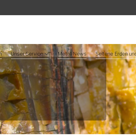
n
Unser Service
Metall News
Seltene Erden un