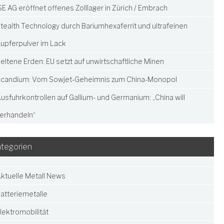
SE AG eröffnet offenes Zolllager in Zürich / Embrach
tealth Technology durch Bariumhexaferrit und ultrafeinen
upferpulver im Lack
eltene Erden: EU setzt auf unwirtschaftliche Minen
candium: Vom Sowjet-Geheimnis zum China-Monopol
usfuhrkontrollen auf Gallium- und Germanium: „China will
erhandeln“
tegorien
ktuelle Metall News
atteriemetalle
lektromobilität