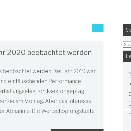
Se
Jahr 2020 beobachtet werden
Le
rs beobachtet werden Das Jahr 2019 war
N
n und enttäuschenden Performance
u
terhaltungselektroniksektor geprägt
D
enzie am Montag. Aber das Interesse
Ü
einer Abnahme. Die Wertschöpfungskette
T