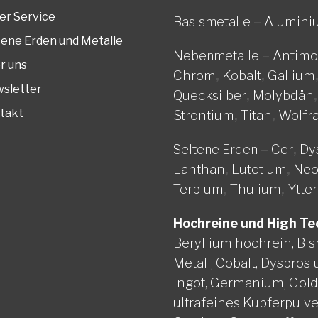
er Service
Alumini
Basismetalle
–
tene Erden und Metalle
Antim
Nebenmetalle
–
r uns
Chrom
,
Kobalt
,
Gallium
sletter
Quecksilber
,
Molybdän
takt
Strontium
,
Titan
,
Wolfr
Cer
,
Dy
Seltene Erden
–
Lanthan
,
Lutetium
,
Ne
Terbium
,
Thulium
,
Ytte
Hochreine und High Te
Beryllium hochrein,
Bis
Metall,
Cobalt,
Dysprosi
Ingot,
Germanium,
Gol
ultrafeines Kupferpulve