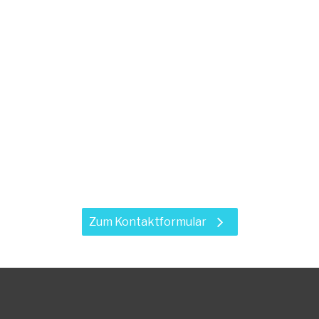
ben Sie Fragen zu unse
Leistungen?
n wir Sie telefonisch. Vereinbaren Sie mit uns einen 
und nutzen Sie dazu das Kontaktformular.
Zum Kontaktformular