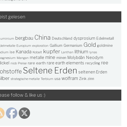
ist gelesen
China
bergbau
dysprosium
Deutschland
Edelmetall
luminium
Gold
Gallium
Germanium
goldmine
delmetalle
Europium
exploration
kupfer
lithium
Kanada
ise
ndium
Kobalt
Lanthan
lynas
mine
Neodym
metalle
Molybdän
minen
agnesium
Mangan
ree
ickel
rare earth elements
rare earth
recycling
niob
Preise
Seltene Erden
rohstoffe
seltenen Erden
ilber
wolfram
usa
Zink
zinn
Terbium
strategische metalle
ease follow & like us :)