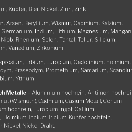
um
,
Kupfer
,
Blei
,
Nickel
,
Zinn
,
Zink
on
,
Arsen
,
Beryllium
,
Wismut
,
Cadmium
,
Kalzium
,
,
Germanium
,
Indium
,
Lithium
,
Magnesium
,
Mangan
,
Niob
,
Rhenium
,
Selen
,
Tantal
,
Tellur
,
Silicium
,
am
,
Vanadium
,
Zirkonium
sprosium
,
Erbium
,
Europium
,
Gadolinium
,
Holmium
,
odym
,
Praseodym
,
Promethium
,
Samarium
,
Scandiu
rbium
,
Yttrium
–
Aluminium hochrein
,
Antimon hochrei
ch Metalle
mut (Wismuth),
Cadmium,
Cäsium Metall,
Cerium
um hochrein,
Europium Ingot,
Gallium
d,
Holmium,
Indium,
Iridium,
Kupfer hochfein,
r,
Nickel, Nickel Draht,