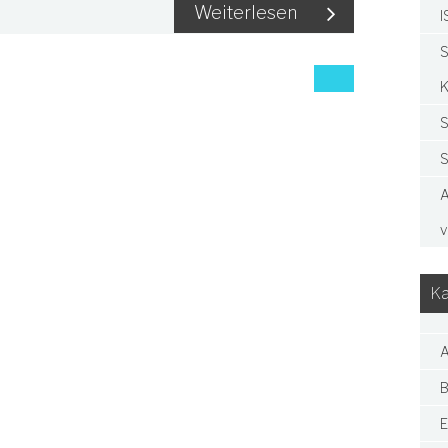
Weiterlesen
I
S
K
S
S
A
v
Ka
A
B
E