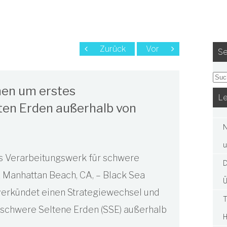
Zurück
Vor
Se
nnen um erstes
Le
ten Erden außerhalb von
N
u
es Verarbeitungswerk für schwere
D
2 Manhattan Beach, CA, – Black Sea
Ü
 verkündet einen Strategiewechsel und
T
 schwere Seltene Erden (SSE) außerhalb