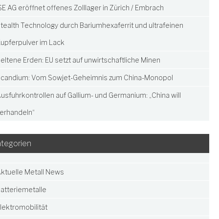
SE AG eröffnet offenes Zolllager in Zürich / Embrach
tealth Technology durch Bariumhexaferrit und ultrafeinen
upferpulver im Lack
eltene Erden: EU setzt auf unwirtschaftliche Minen
candium: Vom Sowjet-Geheimnis zum China-Monopol
usfuhrkontrollen auf Gallium- und Germanium: „China will
erhandeln“
tegorien
ktuelle Metall News
atteriemetalle
lektromobilität