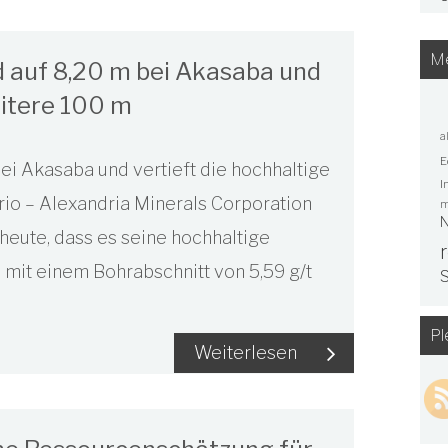
Me
d auf 8,20 m bei Akasaba und
eitere 100 m
a
E
bei Akasaba und vertieft die hochhaltige
I
rio – Alexandria Minerals Corporation
m
N
 heute, dass es seine hochhaltige
) mit einem Bohrabschnitt von 5,59 g/t
S
Pl
Weiterlesen