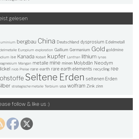
ist gelesen
China
bergbau
dysprosium
Deutschland
Edelmetall
luminium
Gold
Gallium
Germanium
goldmine
delmetalle
Europium
exploration
kupfer
lithium
Kanada
ise
ndium
Kobalt
Lanthan
lynas
mine
Neodym
metalle
Molybdän
minen
agnesium
Mangan
ree
ickel
rare earth elements
rare earth
recycling
niob
Preise
Seltene Erden
rohstoffe
seltenen Erden
ilber
wolfram
usa
Zink
zinn
Terbium
strategische metalle
ease follow & like us :)