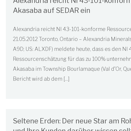
Alexandria reicht NI 43-101-konfo
Akasaba auf SEDAR ein
Alexandria reicht NI 43-101-konforme Ressourc
21.05.2012 Toronto, Ontario – Alexandria Minerals
A9D; US: ALXDF) meldete heute, dass es den NI 
Ressourcenschätzung für das zu 100% unterne
Akasaba im Township Bourlamaque (Val d’Or, Que
Bericht wird ab dem […]
Seltene Erden: Der neue Star am R
und Ihre Kunden darüber wissen sollt