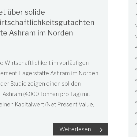
I
t über solide
I
irtschaftlichkeitsgutachten
N
tte Ashram im Norden
N
P
S
 Wirtschaftlichkeit im vorläufigen
S
delement-Lagerstätte Ashram im Norden
S
der Studie zeigen einen soliden
S
f Ashram (4.000 Tonnen pro Tag) mit
S
inen Kapitalwert (Net Present Value,
S
S
Weiterlesen
U