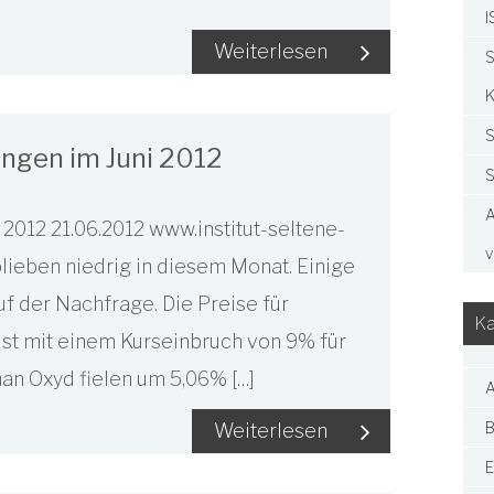
I
Weiterlesen
S
K
S
ngen im Juni 2012
S
A
2012 21.06.2012 www.institut-seltene-
v
lieben niedrig in diesem Monat. Einige
 der Nachfrage. Die Preise für
Ka
st mit einem Kurseinbruch von 9% für
an Oxyd fielen um 5,06% […]
A
B
Weiterlesen
E