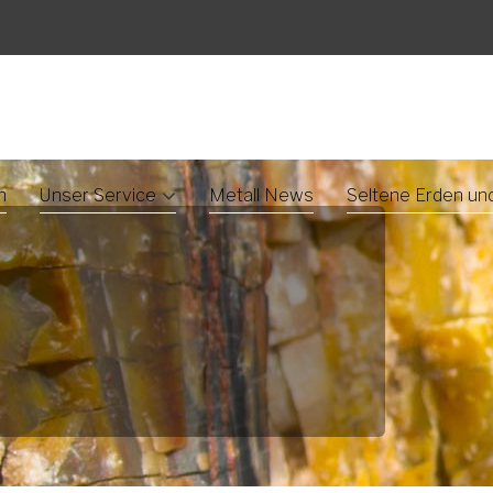
n
Unser Service
Metall News
Seltene Erden un