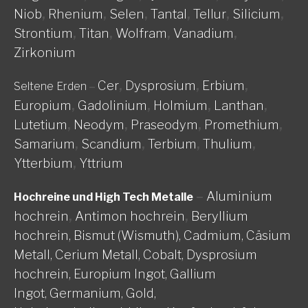
Niob
,
Rhenium
,
Selen
,
Tantal
,
Tellur
,
Silicium
,
Strontium
,
Titan
,
Wolfram
,
Vanadium
,
Zirkonium
Cer
,
Dysprosium
,
Erbium
,
Seltene Erden
–
Europium
,
Gadolinium
,
Holmium
,
Lanthan
,
Lutetium
,
Neodym
,
Praseodym
,
Promethium
,
Samarium
,
Scandium
,
Terbium
,
Thulium
,
Ytterbium
,
Yttrium
–
Aluminium
Hochreine und High Tech Metalle
hochrein
,
Antimon hochrein
,
Beryllium
hochrein,
Bismut (Wismuth),
Cadmium,
Cäsium
Metall,
Cerium Metall,
Cobalt,
Dysprosium
hochrein,
Europium Ingot,
Gallium
Ingot,
Germanium,
Gold,