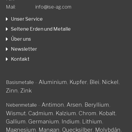
Mail:
info@ise-ag.com
Unser Service
Seltene Erden und Metalle
Über uns
Newsletter
Kontakt
Aluminium
,
Kupfer
,
Blei
,
Nickel
,
Basismetalle
–
Zinn
,
Zink
Antimon
,
Arsen
,
Beryllium
,
Nebenmetalle
–
Wismut
,
Cadmium
,
Kalzium
,
Chrom
,
Kobalt
,
Gallium
,
Germanium
,
Indium
,
Lithium
,
Magnesium
,
Mangan
,
Quecksilber
,
Molybdän
,