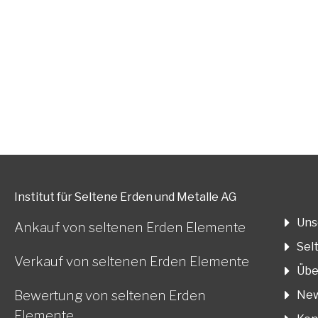
Gerne berate
Institut für Seltene Erden und Metalle AG
Uns
Ankauf von seltenen Erden Elemente
Sel
Verkauf von seltenen Erden Elemente
Übe
Bewertung von seltenen Erden
New
Elemente