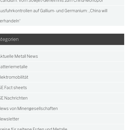
candium: Vom Sowjet-Geheimnis zum China-Monopol
usfuhrkontrollen auf Gallium- und Germanium: „China will
erhandeln“
tegorien
ktuelle Metall News
atteriemetalle
lektromobilität
SE Fact sheets
SE Nachrichten
ews von Minengesellschaften
ewsletter
reise für seltene Erden und Metalle