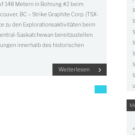
auf 148 Metern in Bohrung #2 beim
S
ouver, BC – Strike Graphite Corp. (TSX-
S
ate zu den Explorationsaktivitäten beim
S
ntral-Saskatchewan bereitzustellen.
S
ungen innerhalb des historischen
S
S
Weiterlesen
S
U
Me
a