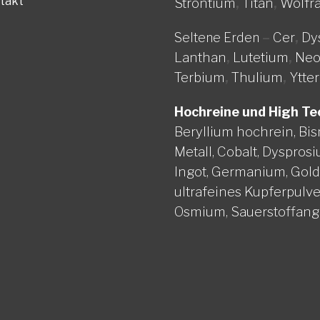
takt
Strontium
,
Titan
,
Wolfr
Cer
,
Dy
Seltene Erden
–
Lanthan
,
Lutetium
,
Ne
Terbium
,
Thulium
,
Ytte
Hochreine und High Te
Beryllium hochrein,
Bis
Metall,
Cobalt,
Dysprosi
Ingot,
Germanium,
Gol
ultrafeines Kupferpulve
Osmium,
Sauerstoffang