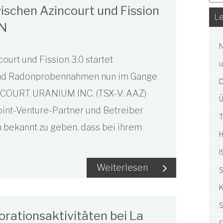
ischen Azincourt und Fission
Le
LN
N
urt und Fission 3.0 startet
u
nd Radonprobennahmen nun im Gange
D
INCOURT URANIUM INC. (TSX-V: AAZ)
Ü
oint-Venture-Partner und Betreiber
T
ich bekannt zu geben, dass bei ihrem
I
Weiterlesen
S
K
S
orationsaktivitäten bei La