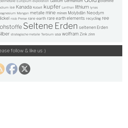
Gallium
Germanium
goldmine
delmetalle
Europium
exploration
kupfer
lithium
Kanada
ise
ndium
Kobalt
Lanthan
lynas
mine
Neodym
metalle
Molybdän
minen
agnesium
Mangan
ree
ickel
rare earth elements
rare earth
recycling
niob
Preise
Seltene Erden
rohstoffe
seltenen Erden
ilber
wolfram
usa
Zink
zinn
Terbium
strategische metalle
ease follow & like us :)
ren