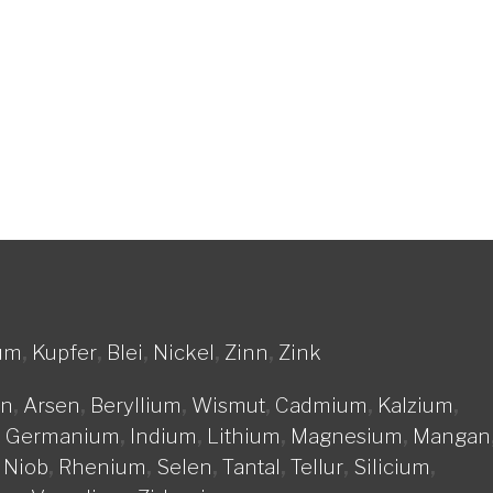
Rückruftermin
um
,
Kupfer
,
Blei
,
Nickel
,
Zinn
,
Zink
on
,
Arsen
,
Beryllium
,
Wismut
,
Cadmium
,
Kalzium
,
,
Germanium
,
Indium
,
Lithium
,
Magnesium
,
Mangan
,
Niob
,
Rhenium
,
Selen
,
Tantal
,
Tellur
,
Silicium
,