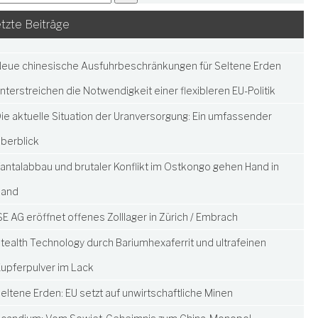
tzte Beiträge
eue chinesische Ausfuhrbeschränkungen für Seltene Erden
nterstreichen die Notwendigkeit einer flexibleren EU-Politik
ie aktuelle Situation der Uranversorgung: Ein umfassender
berblick
antalabbau und brutaler Konflikt im Ostkongo gehen Hand in
Hand
SE AG eröffnet offenes Zolllager in Zürich / Embrach
tealth Technology durch Bariumhexaferrit und ultrafeinen
upferpulver im Lack
eltene Erden: EU setzt auf unwirtschaftliche Minen