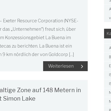
S
A
v
– Exeter Resource Corporation (NYSE-
r das „Unternehmen“) freut sich, über
Ka
n im Konzessionsgebiet La Buena im
cas zu berichten. La Buena ist ein
A
 9 km nördlich der von Goldcorp […]
B
Weiterlesen
E
I
I
altige Zone auf 148 Metern in
N
t Simon Lake
N
P