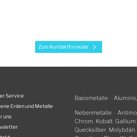
Leistungen?
n wir Sie telefonisch. Vereinbaren Sie mit uns einen 
und nutzen Sie dazu das Kontaktformular.
Zum Kontaktformular
er Service
Alumini
Basismetalle
–
tene Erden und Metalle
Antim
Nebenmetalle
–
r uns
Chrom
,
Kobalt
,
Gallium
sletter
Quecksilber
,
Molybdän