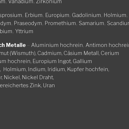
am
,
Vanadium
,
Zirkonium
sprosium
,
Erbium
,
Europium
,
Gadolinium
,
Holmium
,
odym
,
Praseodym
,
Promethium
,
Samarium
,
Scandiu
rbium
,
Yttrium
–
Aluminium hochrein
,
Antimon hochrei
ch Metalle
mut (Wismuth),
Cadmium,
Cäsium Metall,
Cerium
um hochrein,
Europium Ingot,
Gallium
d,
Holmium,
Indium,
Iridium,
Kupfer hochfein,
r,
Nickel, Nickel Draht,
ereichertes Zink,
Uran