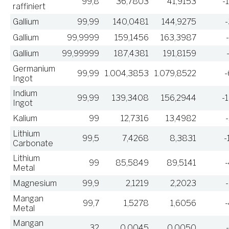
99,8
36,7803
41,9153
-
raffiniert
Gallium
99,99
140,0481
144,9275
Gallium
99,9999
159,1456
163,3987
Gallium
99,99999
187,4381
191,8159
Germanium
99,99
1.004,3853
1.079,8522
-
Ingot
Indium
99,99
139,3408
156,2944
-
Ingot
Kalium
99
12,7316
13,4982
Lithium
99,5
7,4268
8,3831
-
Carbonate
Lithium
99
85,5849
89,5141
Metal
Magnesium
99,9
2,1219
2,2023
Mangan
99,7
1,5278
1,6056
Metal
Mangan
32
0,0045
0,0050