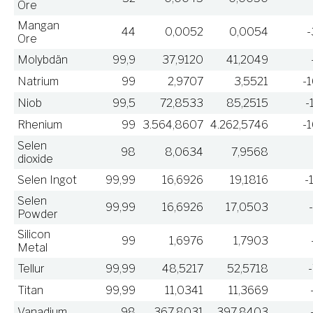
Ore
Mangan
44
0,0052
0,0054
-
Ore
Molybdän
99,9
37,9120
41,2049
Natrium
99
2,9707
3,5521
-
Niob
99,5
72,8533
85,2515
-
Rhenium
99
3.564,8607
4.262,5746
-
Selen
98
8,0634
7,9568
dioxide
Selen Ingot
99,99
16,6926
19,1816
-
Selen
99,99
16,6926
17,0503
Powder
Silicon
99
1,6976
1,7903
Metal
Tellur
99,99
48,5217
52,5718
Titan
99,99
11,0341
11,3669
Vanadium
98
367,8031
397,8403