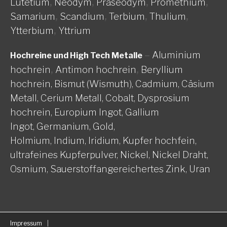
Lutetium
,
Neodym
,
Praseodym
,
Promethium
,
Samarium
,
Scandium
,
Terbium
,
Thulium
,
Ytterbium
,
Yttrium
–
Aluminium
Hochreine und High Tech Metalle
hochrein
,
Antimon hochrein
,
Beryllium
hochrein,
Bismut (Wismuth),
Cadmium,
Cäsium
Metall,
Cerium Metall,
Cobalt,
Dysprosium
hochrein,
Europium Ingot,
Gallium
Ingot,
Germanium,
Gold,
Holmium,
Indium,
Iridium,
Kupfer hochfein,
ultrafeines Kupferpulver,
Nickel, Nickel Draht,
Osmium,
Sauerstoffangereichertes Zink,
Uran
Impressum