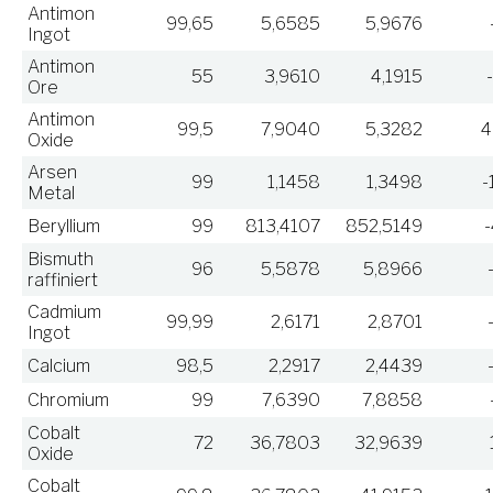
Antimon
99,65
5,6585
5,9676
Ingot
Antimon
55
3,9610
4,1915
Ore
Antimon
99,5
7,9040
5,3282
4
Oxide
Arsen
99
1,1458
1,3498
-
Metal
Beryllium
99
813,4107
852,5149
Bismuth
96
5,5878
5,8966
raffiniert
Cadmium
99,99
2,6171
2,8701
Ingot
Calcium
98,5
2,2917
2,4439
Chromium
99
7,6390
7,8858
Cobalt
72
36,7803
32,9639
Oxide
Cobalt