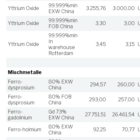
99.999%min
Yttrium Oxide
3.255,76
3.000,00
EXW China
99.999%min
Yttrium Oxide
3,30
3,00
FOB China
99.999%min
In
Yttrium Oxide
3,45
3,15
warehouse
Rotterdam
Mischmetalle
Ferro-
80% EXW
294,57
260,00
dysprosium
China
Ferro-
80% FOB
293,00
257,00
dysprosium
China
Ferro-
Gd 73%
27.751,51
26.461,54
gadolinium
EXW China
80% EXW
Ferro-holmium
92,25
70,77
China