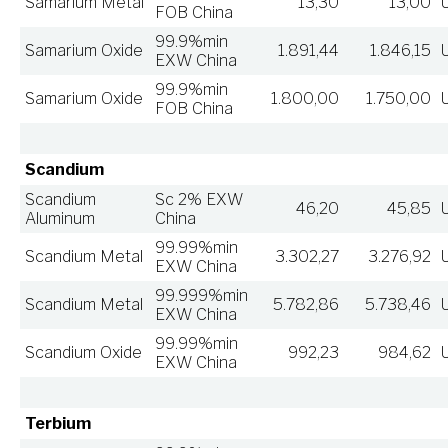
Samarium Metal
13,30
13,00
FOB China
99.9%min
Samarium Oxide
1.891,44
1.846,15
EXW China
99.9%min
Samarium Oxide
1.800,00
1.750,00
FOB China
Scandium
Scandium
Sc 2% EXW
46,20
45,85
Aluminum
China
99.99%min
Scandium Metal
3.302,27
3.276,92
EXW China
99.999%min
Scandium Metal
5.782,86
5.738,46
EXW China
99.99%min
Scandium Oxide
992,23
984,62
EXW China
Terbium