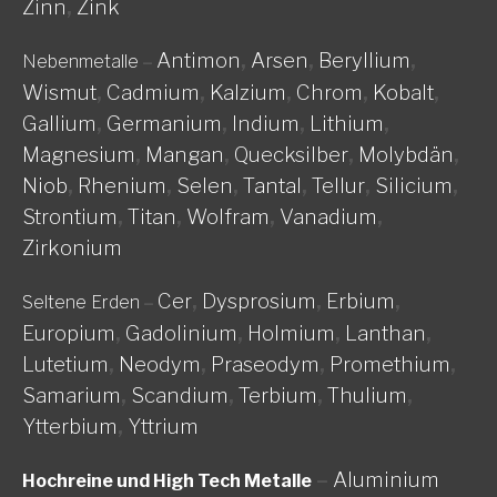
Zinn
,
Zink
Antimon
,
Arsen
,
Beryllium
,
Nebenmetalle
–
Wismut
,
Cadmium
,
Kalzium
,
Chrom
,
Kobalt
,
Gallium
,
Germanium
,
Indium
,
Lithium
,
Magnesium
,
Mangan
,
Quecksilber
,
Molybdän
,
Niob
,
Rhenium
,
Selen
,
Tantal
,
Tellur
,
Silicium
,
Strontium
,
Titan
,
Wolfram
,
Vanadium
,
Zirkonium
Cer
,
Dysprosium
,
Erbium
,
Seltene Erden
–
Europium
,
Gadolinium
,
Holmium
,
Lanthan
,
Lutetium
,
Neodym
,
Praseodym
,
Promethium
,
Samarium
,
Scandium
,
Terbium
,
Thulium
,
Ytterbium
,
Yttrium
–
Aluminium
Hochreine und High Tech Metalle