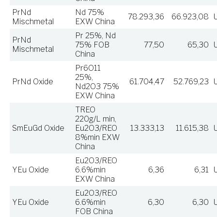
PrNd
Nd 75%
78.293,36
66.923,08
Mischmetal
EXW China
Pr 25%, Nd
PrNd
75% FOB
77,50
65,30
Mischmetal
China
Pr6O11
25%,
PrNd Oxide
61.704,47
52.769,23
Nd2O3 75%
EXW China
TREO
220g/L min,
SmEuGd Oxide
Eu2O3/REO
13.333,13
11.615,38
8%min EXW
China
Eu2O3/REO
YEu Oxide
6.6%min
6,36
6,31
EXW China
Eu2O3/REO
YEu Oxide
6.6%min
6,30
6,30
FOB China