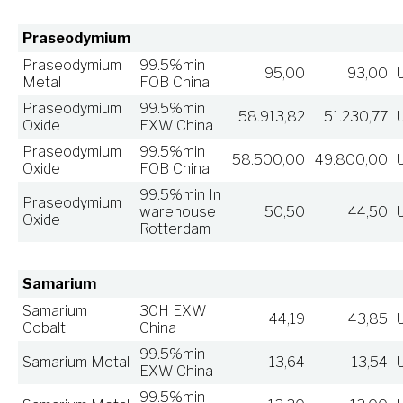
Praseodymium
Praseodymium
99.5%min
95,00
93,00
Metal
FOB China
Praseodymium
99.5%min
58.913,82
51.230,77
Oxide
EXW China
Praseodymium
99.5%min
58.500,00
49.800,00
Oxide
FOB China
99.5%min In
Praseodymium
warehouse
50,50
44,50
Oxide
Rotterdam
Samarium
Samarium
30H EXW
44,19
43,85
Cobalt
China
99.5%min
Samarium Metal
13,64
13,54
EXW China
99.5%min