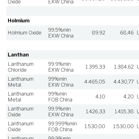
Oxide
EXW China
Holmium
99.5%min
Holmium Oxide
89,92
68,46
EXW China
Lanthan
Lanthanum
99.9%min
1.395,33
1.384,62
Chloride
EXW China
Lanthanum
99%min
4.465,05
4.430,77
Metal
EXW China
Lanthanum
99%min
4,10
4,20
Metal
FOB China
Lanthanum
99.9%min
1.426,33
1.415,38
Oxide
EXW China
Lanthanum
99.999%min
1.530,00
1.530,00
Oxide
FOB China
Lanthanum
99.9%min