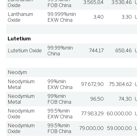
3.565,84
3.538,46
Oxide
FOB China
Lanthanum
99.999%min
3,40
3,30
Oxide
EXW China
Lutetium
99.99%min
Lutetium Oxide
744,17
658,46
China
Neodym
Neodymium
99%min
97.672,90
75.384,62
Metal
EXW China
Neodymium
99%min
96,50
74,30
Metal
FOB China
Neodymium
99.5%min
77.983,29
60.000,00
Oxide
EXW China
Neodymium
99.5%min
79.000,00
59.000,00
Oxide
FOB China