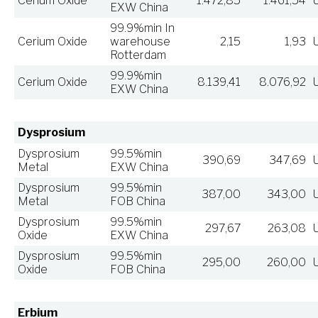
Cerium Oxide
1.472,85
1.461,54
EXW China
99.9%min In
Cerium Oxide
warehouse
2,15
1,93
Rotterdam
99.9%min
Cerium Oxide
8.139,41
8.076,92
EXW China
Dysprosium
Dysprosium
99.5%min
390,69
347,69
Metal
EXW China
Dysprosium
99.5%min
387,00
343,00
Metal
FOB China
Dysprosium
99.5%min
297,67
263,08
Oxide
EXW China
Dysprosium
99.5%min
295,00
260,00
Oxide
FOB China
Erbium