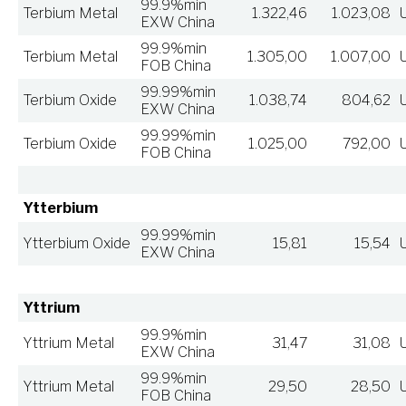
99.9%min
Terbium Metal
1.322,46
1.023,08
EXW China
99.9%min
Terbium Metal
1.305,00
1.007,00
FOB China
99.99%min
Terbium Oxide
1.038,74
804,62
EXW China
99.99%min
Terbium Oxide
1.025,00
792,00
FOB China
Ytterbium
99.99%min
Ytterbium Oxide
15,81
15,54
EXW China
Yttrium
99.9%min
Yttrium Metal
31,47
31,08
EXW China
99.9%min
Yttrium Metal
29,50
28,50
FOB China