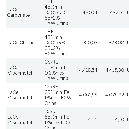
TREO
45%min,
LaCe
CeO2/REO
480,61
492,31
Carbonate
65±2%
EXW China
TREO
45%min,
LaCe Chloride
CeO2/REO
310,07
323,08
65±2%
EXW China
Ce/RE
LaCe
65%min, Fe
4.418,54
4.415,38
Mischmetal
0.3%max
EXW China
Ce/RE
LaCe
65%min, Fe
4.061,95
4.076,92
Mischmetal
1%max EXW
China
Ce/RE
LaCe
65%min, Fe
4,05
4,10
Mischmetal
1%max FOB
China