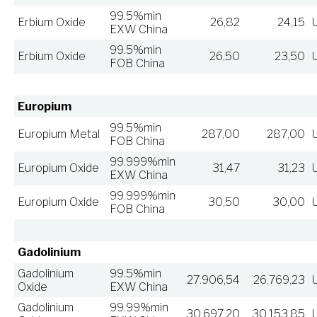
99.5%min
Erbium Oxide
26,82
24,15
EXW China
99.5%min
Erbium Oxide
26,50
23,50
FOB China
Europium
99.5%min
Europium Metal
287,00
287,00
FOB China
99.999%min
Europium Oxide
31,47
31,23
EXW China
99.999%min
Europium Oxide
30,50
30,00
FOB China
Gadolinium
Gadolinium
99.5%min
27.906,54
26.769,23
Oxide
EXW China
Gadolinium
99.99%min
30.697,20
30.153,85