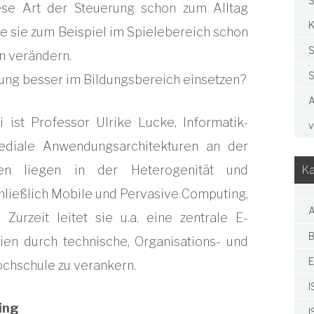
S
iese Art der Steuerung schon zum Alltag
K
ie sie zum Beispiel im Spielebereich schon
S
n verändern.
S
rung besser im Bildungsbereich einsetzen?
A
 ist Professor Ulrike Lucke, Informatik-
v
ediale Anwendungsarchitekturen an der
ssen liegen in der Heterogenität und
Ka
schließlich Mobile und Pervasive Computing,
A
urzeit leitet sie u.a. eine zentrale E-
B
dien durch technische, Organisations- und
E
ochschule zu verankern.
I
ing
I