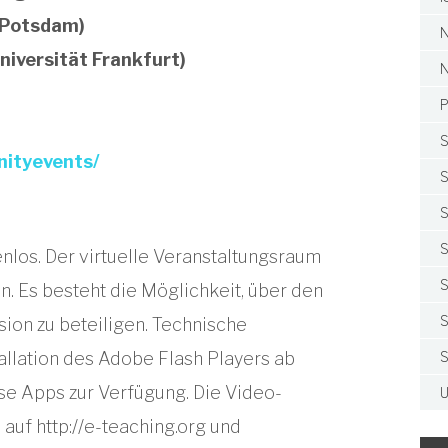
t Potsdam)
N
niversität Frankfurt)
N
P
S
ityevents/
S
S
S
enlos. Der virtuelle Veranstaltungsraum
S
. Es besteht die Möglichkeit, über den
S
sion zu beteiligen. Technische
tallation des Adobe Flash Players ab
S
se Apps zur Verfügung. Die Video-
U
auf http://e-teaching.org und