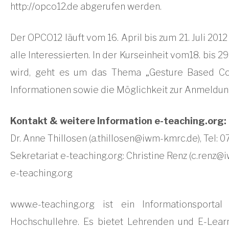
http://opco12.de abgerufen werden.
Der OPCO12 läuft vom 16. April bis zum 21. Juli 2012 
alle Interessierten. In der Kurseinheit vom18. bis 2
wird, geht es um das Thema „Gesture Based Co
Informationen sowie die Möglichkeit zur Anmeldung 
Kontakt & weitere Information e-teaching.org:
Dr. Anne Thillosen (
a.thillosen@iwm-kmrc.de
), Tel:
Sekretariat e-teaching.org: Christine Renz (
c.renz@
e-teaching.org
www.e-teaching.org ist ein Informationsporta
Hochschullehre. Es bietet Lehrenden und E-Learn