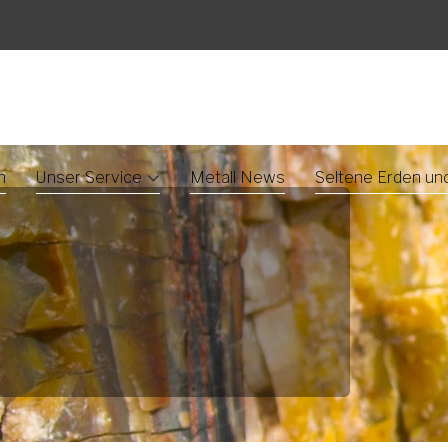
n
Unser Service
Metall News
Seltene Erden un