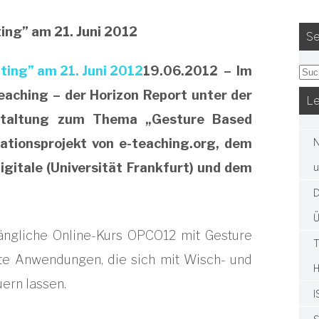
ng” am 21. Juni 2012
Se
19.06.2012 – Im
aching – der Horizon Report unter der
Le
nstaltung zum Thema „Gesture Based
ationsprojekt von e-teaching.org, dem
N
itale (Universität Frankfurt) und dem
u
D
Ü
ugängliche Online-Kurs OPCO12 mit Gesture
T
te Anwendungen, die sich mit Wisch- und
ern lassen.
I