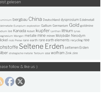
ist gelesen
China
bergbau
dysprosium
Deutschland
Edelmetall
luminium
Gold
Gallium
Germanium
goldmine
delmetalle
Europium
exploration
kupfer
lithium
Kanada
ise
ndium
Kobalt
Lanthan
lynas
mine
Neodym
metalle
Molybdän
minen
agnesium
Mangan
ree
ickel
rare earth elements
rare earth
recycling
niob
Preise
Seltene Erden
rohstoffe
seltenen Erden
ilber
wolfram
usa
Zink
zinn
Terbium
strategische metalle
ease follow & like us :)