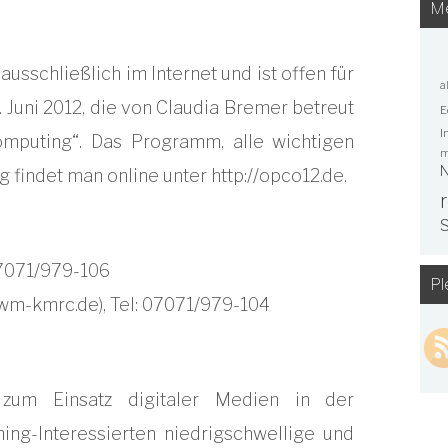
Me
ausschließlich im Internet und ist offen für
a
9. Juni 2012, die von Claudia Bremer betreut
E
I
mputing“. Das Programm, alle wichtigen
m
N
findet man online unter http://opco12.de.
S
 07071/979-106
Pl
iwm-kmrc.de
), Tel: 07071/979-104
l zum Einsatz digitaler Medien in der
ing-Interessierten niedrigschwellige und