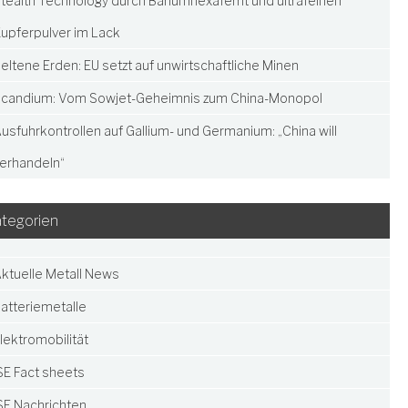
tealth Technology durch Bariumhexaferrit und ultrafeinen
upferpulver im Lack
eltene Erden: EU setzt auf unwirtschaftliche Minen
candium: Vom Sowjet-Geheimnis zum China-Monopol
usfuhrkontrollen auf Gallium- und Germanium: „China will
erhandeln“
tegorien
ktuelle Metall News
atteriemetalle
lektromobilität
SE Fact sheets
SE Nachrichten