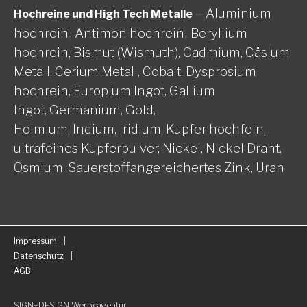
–
Aluminium
Hochreine und High Tech Metalle
hochrein
,
Antimon hochrein
,
Beryllium
hochrein,
Bismut (Wismuth),
Cadmium,
Cäsium
Metall,
Cerium Metall,
Cobalt,
Dysprosium
hochrein,
Europium Ingot,
Gallium
Ingot,
Germanium,
Gold,
Holmium,
Indium,
Iridium,
Kupfer hochfein,
ultrafeines Kupferpulver,
Nickel, Nickel Draht,
Osmium,
Sauerstoffangereichertes Zink,
Uran
Impressum
Datenschutz
AGB
SIGN+DESIGN
Werbeagentur