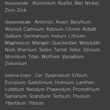
Aluminium
,
Kupfer
,
Blei
,
Nickel
,
Basismetalle
–
Zinn
,
Zink
Antimon
,
Arsen
,
Beryllium
,
Nebenmetalle
–
Wismut
,
Cadmium
,
Kalzium
,
Chrom
,
Kobalt
,
Gallium
,
Germanium
,
Indium
,
Lithium
,
Magnesium
,
Mangan
,
Quecksilber
,
Molybdän
,
Niob
,
Rhenium
,
Selen
,
Tantal
,
Tellur
,
Silicium
,
Strontium
,
Titan
,
Wolfram
,
Vanadium
,
Zirkonium
Cer
,
Dysprosium
,
Erbium
,
Seltene Erden
–
Europium
,
Gadolinium
,
Holmium
,
Lanthan
,
Lutetium
,
Neodym
,
Praseodym
,
Promethium
,
Samarium
,
Scandium
,
Terbium
,
Thulium
,
Ytterbium
,
Yttrium