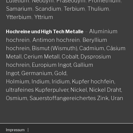
Lutetium
,
Neodym
,
Praseodym
,
Promethium
,
Samarium
,
Scandium
,
Terbium
,
Thulium
,
Ytterbium
,
Yttrium
–
Aluminium
Hochreine und High Tech Metalle
hochrein
,
Antimon hochrein
,
Beryllium
hochrein,
Bismut (Wismuth),
Cadmium,
Cäsium
Metall,
Cerium Metall,
Cobalt,
Dysprosium
hochrein,
Europium Ingot,
Gallium
Ingot,
Germanium,
Gold,
Holmium,
Indium,
Iridium,
Kupfer hochfein,
ultrafeines Kupferpulver,
Nickel, Nickel Draht,
Osmium,
Sauerstoffangereichertes Zink,
Uran
Impressum