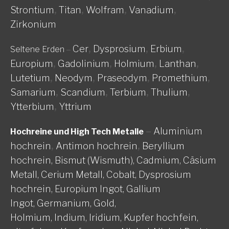
Strontium
,
Titan
,
Wolfram
,
Vanadium
,
Zirkonium
Cer
,
Dysprosium
,
Erbium
,
Seltene Erden
–
Europium
,
Gadolinium
,
Holmium
,
Lanthan
,
Lutetium
,
Neodym
,
Praseodym
,
Promethium
,
Samarium
,
Scandium
,
Terbium
,
Thulium
,
Ytterbium
,
Yttrium
–
Aluminium
Hochreine und High Tech Metalle
hochrein
,
Antimon hochrein
,
Beryllium
hochrein,
Bismut (Wismuth),
Cadmium,
Cäsium
Metall,
Cerium Metall,
Cobalt,
Dysprosium
hochrein,
Europium Ingot,
Gallium
Ingot,
Germanium,
Gold,
Holmium,
Indium,
Iridium,
Kupfer hochfein,