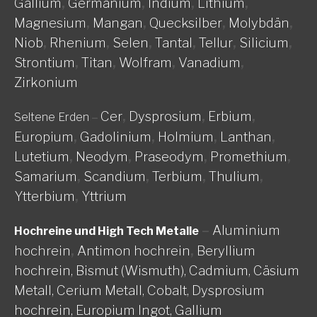
Gallium
,
Germanium
,
Indium
,
Lithium
,
Magnesium
,
Mangan
,
Quecksilber
,
Molybdän
,
Niob
,
Rhenium
,
Selen
,
Tantal
,
Tellur
,
Silicium
,
Strontium
,
Titan
,
Wolfram
,
Vanadium
,
Zirkonium
Cer
,
Dysprosium
,
Erbium
,
Seltene Erden
–
Europium
,
Gadolinium
,
Holmium
,
Lanthan
,
Lutetium
,
Neodym
,
Praseodym
,
Promethium
,
Samarium
,
Scandium
,
Terbium
,
Thulium
,
Ytterbium
,
Yttrium
–
Aluminium
Hochreine und High Tech Metalle
hochrein
,
Antimon hochrein
,
Beryllium
hochrein,
Bismut (Wismuth),
Cadmium,
Cäsium
Metall,
Cerium Metall,
Cobalt,
Dysprosium
hochrein,
Europium Ingot,
Gallium