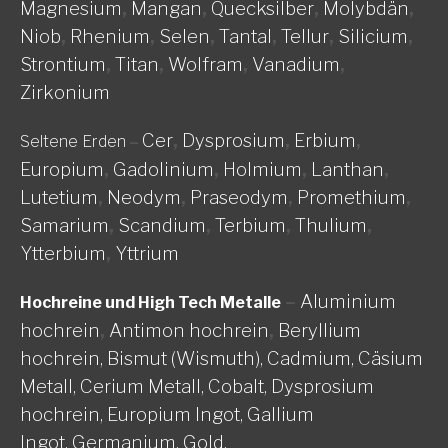
Magnesium
,
Mangan
,
Quecksilber
,
Molybdän
,
Niob
,
Rhenium
,
Selen
,
Tantal
,
Tellur
,
Silicium
,
Strontium
,
Titan
,
Wolfram
,
Vanadium
,
Zirkonium
Cer
,
Dysprosium
,
Erbium
,
Seltene Erden
–
Europium
,
Gadolinium
,
Holmium
,
Lanthan
,
Lutetium
,
Neodym
,
Praseodym
,
Promethium
,
Samarium
,
Scandium
,
Terbium
,
Thulium
,
Ytterbium
,
Yttrium
–
Aluminium
Hochreine und High Tech Metalle
hochrein
,
Antimon hochrein
,
Beryllium
hochrein,
Bismut (Wismuth),
Cadmium,
Cäsium
Metall,
Cerium Metall,
Cobalt,
Dysprosium
hochrein,
Europium Ingot,
Gallium
Ingot,
Germanium,
Gold,