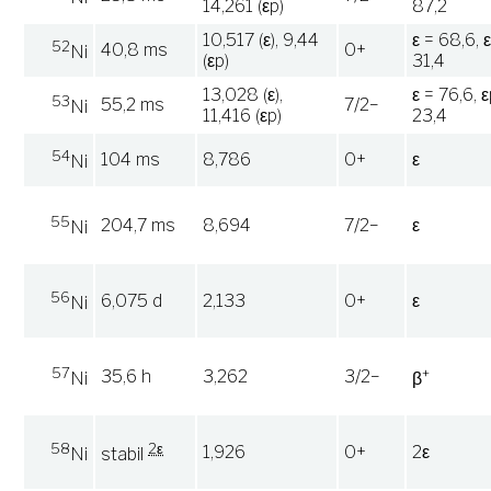
14,261 (εp)
87,2
10,517 (ε), 9,44
ε = 68,6, 
52
40,8 ms
0+
Ni
(εp)
31,4
13,028 (ε),
ε = 76,6, 
53
55,2 ms
7/2−
Ni
11,416 (εp)
23,4
54
104 ms
8,786
0+
ε
Ni
55
204,7 ms
8,694
7/2−
ε
Ni
56
6,075 d
2,133
0+
ε
Ni
57
+
35,6 h
3,262
3/2−
Ni
β
58
2ε
1,926
0+
2ε
Ni
stabil