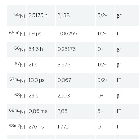
65
−
2,5175 h
2,138
5/2−
Ni
β
65m1
69 µs
0,06255
1/2−
IT
Ni
66
−
54,6 h
0,25176
0+
Ni
β
67
−
21 s
3,576
1/2−
Ni
β
67m1
13,3 µs
0,067
9/2+
IT
Ni
68
−
29 s
2,103
0+
Ni
β
68m1
0,86 ms
2,85
5−
IT
Ni
68m2
276 ns
1,771
0
IT
Ni