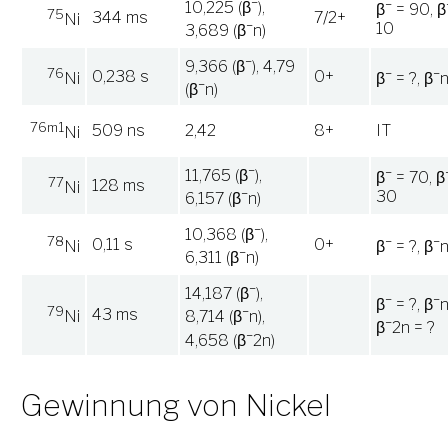
−
−
10,225 (β
),
β
= 90, β
75
344 ms
7/2+
Ni
−
10
3,689 (β
n)
−
9,366 (β
), 4,79
76
−
−
0,238 s
0+
Ni
β
= ?, β
n
−
(β
n)
76m1
509 ns
2,42
8+
IT
Ni
−
−
11,765 (β
),
β
= 70, β
77
128 ms
Ni
−
30
6,157 (β
n)
−
10,368 (β
),
78
−
−
0,11 s
0+
Ni
β
= ?, β
n
−
6,311 (β
n)
−
14,187 (β
),
−
−
β
= ?, β
n
79
−
43 ms
Ni
8,714 (β
n),
−
β
2n = ?
−
4,658 (β
2n)
Gewinnung von Nickel