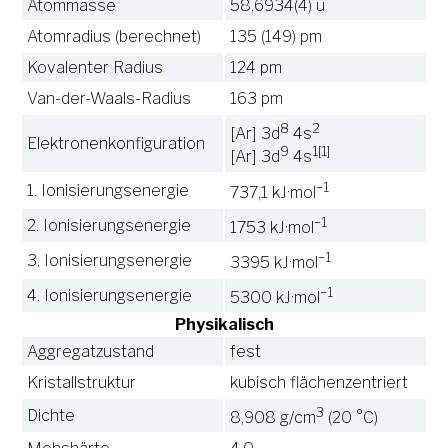
Atommasse
58,6934(4) u
Atomradius (berechnet)
135 (149) pm
Kovalenter Radius
124 pm
Van-der-Waals-Radius
163 pm
8
2
[Ar] 3d
4s
Elektronenkonfiguration
9
1
[1]
[Ar] 3d
4s
−1
1. Ionisierungsenergie
737,1 kJ·mol
−1
2. Ionisierungsenergie
1753 kJ·mol
−1
3. Ionisierungsenergie
3395 kJ·mol
−1
4. Ionisierungsenergie
5300 kJ·mol
Physikalisch
Aggregatzustand
fest
Kristallstruktur
kubisch flächenzentriert
3
Dichte
8,908 g/cm
(20 °C)