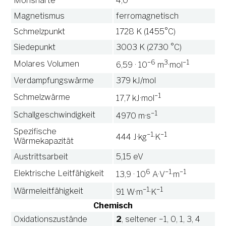
Mohshärte
4,0
Magnetismus
ferromagnetisch
Schmelzpunkt
1728 K (1455°C)
Siedepunkt
3003 K (2730 °C)
−6
3
−1
Molares Volumen
6,59 · 10
m
·mol
Verdampfungswärme
379 kJ/mol
−1
Schmelzwärme
17,7 kJ·mol
−1
Schallgeschwindigkeit
4970 m·s
Spezifische
−1
−1
444 J·kg
·K
Wärmekapazität
Austrittsarbeit
5,15 eV
6
−1
−1
Elektrische Leitfähigkeit
13,9 · 10
A·V
·m
−1
−1
Wärmeleitfähigkeit
91 W·m
·K
Chemisch
Oxidationszustände
2
, seltener −1, 0, 1, 3, 4