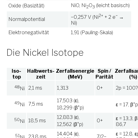
NiO, Ni
O
(leicht basisch)
Oxide (Basizität)
2
3
2+
−
−0,257 V (Ni
+ 2 e
→
Normalpotential
Ni)
Elektronegativität
1,91 (Pauling-Skala)
Die Nickel Isotope
Iso-
Halbwerts-
Zerfallsenergie
Spin /
Zerfallsa
top
zeit
(MeV)
Parität
(%)
48
2,1 ms
1,313
0+
2p = 100?
Ni
17,503 (ε),
49
+
7,5 ms
Ni
ε = 17, β
p
+
18,299 (β
p)
12,883 (ε),
ε = 13,3, β
50
18,5 ms
0+
Ni
+
12,562 (β
p)
86,7
14,404 (ε),
ε = 12,8, ε
51
23,8 ms
7/2−
Ni