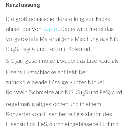
Kurzfassung
Die großtechnische Herstellung von Nickel
ähnelt der von
Kupfer
. Dabei wird zuerst das
vorgeröstete Material (eine Mischung aus NiS,
Cu
S, Fe
O
und FeS) mit Koks und
2
2
3
SiO
aufgeschmolzen, wobei das Eisenoxid als
2
Eisensilikatschlacke abfließt. Der
zurückbleibende flüssige Kupfer-Nickel-
Rohstein (Schmelze aus NiS, Cu
S und FeS) wird
2
regelmäßig abgestochen und in einem
Konverter vom Eisen befreit (Oxidation des
Eisensulfids, FeS, durch eingeblasene Luft mit