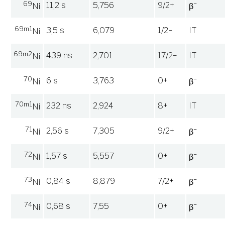
69
−
11,2 s
5,756
9/2+
Ni
β
69m1
3,5 s
6,079
1/2−
IT
Ni
69m2
439 ns
2,701
17/2−
IT
Ni
70
−
6 s
3,763
0+
Ni
β
70m1
232 ns
2,924
8+
IT
Ni
71
−
2,56 s
7,305
9/2+
Ni
β
72
−
1,57 s
5,557
0+
Ni
β
73
−
0,84 s
8,879
7/2+
Ni
β
74
−
0,68 s
7,55
0+
Ni
β