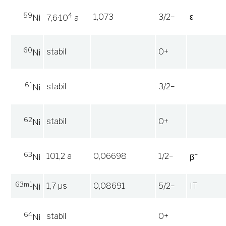
59
4
1,073
3/2−
ε
Ni
7,6·10
a
60
stabil
0+
Ni
61
stabil
3/2−
Ni
62
stabil
0+
Ni
63
−
101,2 a
0,06698
1/2−
Ni
β
63m1
1,7 µs
0,08691
5/2−
IT
Ni
64
stabil
0+
Ni