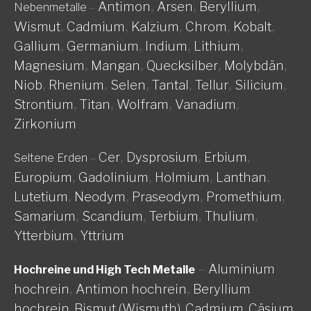
Antimon
,
Arsen
,
Beryllium
,
Nebenmetalle
–
Wismut
,
Cadmium
,
Kalzium
,
Chrom
,
Kobalt
,
Gallium
,
Germanium
,
Indium
,
Lithium
,
Magnesium
,
Mangan
,
Quecksilber
,
Molybdän
,
Niob
,
Rhenium
,
Selen
,
Tantal
,
Tellur
,
Silicium
,
Strontium
,
Titan
,
Wolfram
,
Vanadium
,
Zirkonium
Cer
,
Dysprosium
,
Erbium
,
Seltene Erden
–
Europium
,
Gadolinium
,
Holmium
,
Lanthan
,
Lutetium
,
Neodym
,
Praseodym
,
Promethium
,
Samarium
,
Scandium
,
Terbium
,
Thulium
,
Ytterbium
,
Yttrium
–
Aluminium
Hochreine und High Tech Metalle
hochrein
,
Antimon hochrein
,
Beryllium
hochrein,
Bismut (Wismuth),
Cadmium,
Cäsium