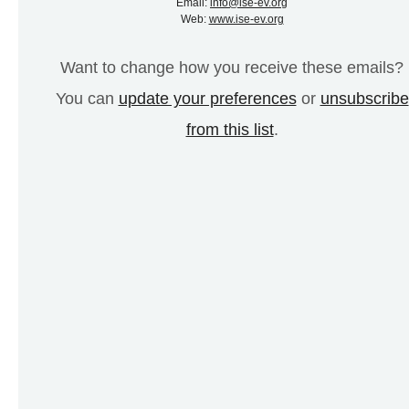
Email:
info@ise-ev.org
Web:
www.ise-ev.org
Want to change how you receive these emails?
You can
update your preferences
or
unsubscribe
from this list
.