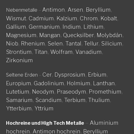
Antimon
,
Arsen
,
Beryllium
,
Nebenmetalle
–
Wismut
,
Cadmium
,
Kalzium
,
Chrom
,
Kobalt
,
Gallium
,
Germanium
,
Indium
,
Lithium
,
Magnesium
,
Mangan
,
Quecksilber
,
Molybdän
,
Niob
,
Rhenium
,
Selen
,
Tantal
,
Tellur
,
Silicium
,
Strontium
,
Titan
,
Wolfram
,
Vanadium
,
Zirkonium
Cer
,
Dysprosium
,
Erbium
,
Seltene Erden
–
Europium
,
Gadolinium
,
Holmium
,
Lanthan
,
Lutetium
,
Neodym
,
Praseodym
,
Promethium
,
Samarium
,
Scandium
,
Terbium
,
Thulium
,
Ytterbium
,
Yttrium
–
Aluminium
Hochreine und High Tech Metalle
hochrein
,
Antimon hochrein
,
Beryllium