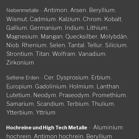
Antimon
,
Arsen
,
Beryllium
,
Nebenmetalle
–
Wismut
,
Cadmium
,
Kalzium
,
Chrom
,
Kobalt
,
Gallium
,
Germanium
,
Indium
,
Lithium
,
Magnesium
,
Mangan
,
Quecksilber
,
Molybdän
,
Niob
,
Rhenium
,
Selen
,
Tantal
,
Tellur
,
Silicium
,
Strontium
,
Titan
,
Wolfram
,
Vanadium
,
Zirkonium
Cer
,
Dysprosium
,
Erbium
,
Seltene Erden
–
Europium
,
Gadolinium
,
Holmium
,
Lanthan
,
Lutetium
,
Neodym
,
Praseodym
,
Promethium
,
Samarium
,
Scandium
,
Terbium
,
Thulium
,
Ytterbium
,
Yttrium
–
Aluminium
Hochreine und High Tech Metalle
hochrein
,
Antimon hochrein
,
Beryllium