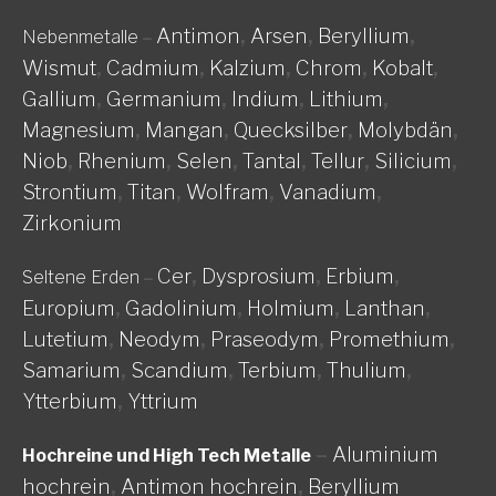
Antimon
,
Arsen
,
Beryllium
,
Nebenmetalle
–
Wismut
,
Cadmium
,
Kalzium
,
Chrom
,
Kobalt
,
Gallium
,
Germanium
,
Indium
,
Lithium
,
Magnesium
,
Mangan
,
Quecksilber
,
Molybdän
,
Niob
,
Rhenium
,
Selen
,
Tantal
,
Tellur
,
Silicium
,
Strontium
,
Titan
,
Wolfram
,
Vanadium
,
Zirkonium
Cer
,
Dysprosium
,
Erbium
,
Seltene Erden
–
Europium
,
Gadolinium
,
Holmium
,
Lanthan
,
Lutetium
,
Neodym
,
Praseodym
,
Promethium
,
Samarium
,
Scandium
,
Terbium
,
Thulium
,
Ytterbium
,
Yttrium
–
Aluminium
Hochreine und High Tech Metalle
hochrein
,
Antimon hochrein
,
Beryllium