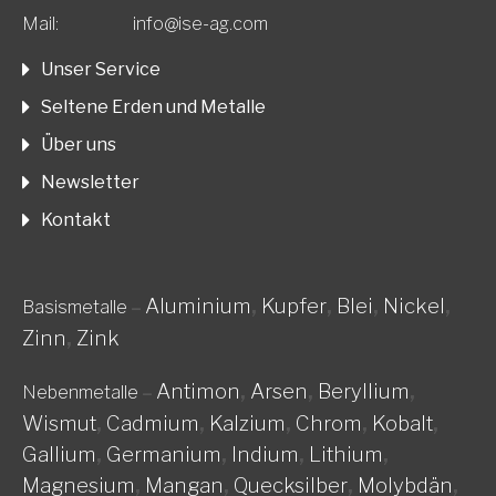
Mail:
info@ise-ag.com
Unser Service
Seltene Erden und Metalle
Über uns
Newsletter
Kontakt
Aluminium
,
Kupfer
,
Blei
,
Nickel
,
Basismetalle
–
Zinn
,
Zink
Antimon
,
Arsen
,
Beryllium
,
Nebenmetalle
–
Wismut
,
Cadmium
,
Kalzium
,
Chrom
,
Kobalt
,
Gallium
,
Germanium
,
Indium
,
Lithium
,
Magnesium
,
Mangan
,
Quecksilber
,
Molybdän
,