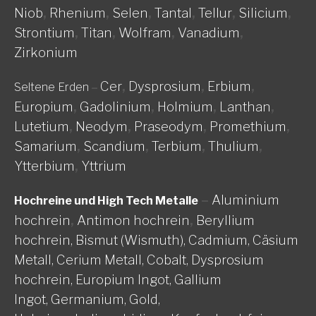
Niob
,
Rhenium
,
Selen
,
Tantal
,
Tellur
,
Silicium
,
Strontium
,
Titan
,
Wolfram
,
Vanadium
,
Zirkonium
Cer
,
Dysprosium
,
Erbium
,
Seltene Erden
–
Europium
,
Gadolinium
,
Holmium
,
Lanthan
,
Lutetium
,
Neodym
,
Praseodym
,
Promethium
,
Samarium
,
Scandium
,
Terbium
,
Thulium
,
Ytterbium
,
Yttrium
–
Aluminium
Hochreine und High Tech Metalle
hochrein
,
Antimon hochrein
,
Beryllium
hochrein,
Bismut (Wismuth),
Cadmium,
Cäsium
Metall,
Cerium Metall,
Cobalt,
Dysprosium
hochrein,
Europium Ingot,
Gallium
Ingot,
Germanium,
Gold,