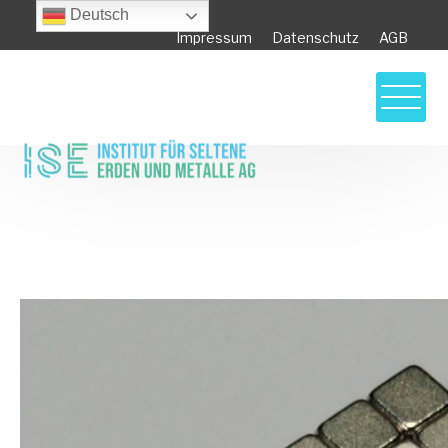
Deutsch
Impressum
Datenschutz
AGB
Die USA führen ein Online-Tool ein, um den
Zugang zu den Seltenen Erden der Welt zu
sichern