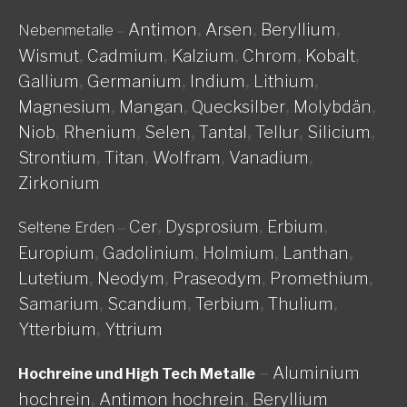
Antimon
,
Arsen
,
Beryllium
,
Nebenmetalle
–
Wismut
,
Cadmium
,
Kalzium
,
Chrom
,
Kobalt
,
Gallium
,
Germanium
,
Indium
,
Lithium
,
Magnesium
,
Mangan
,
Quecksilber
,
Molybdän
,
Niob
,
Rhenium
,
Selen
,
Tantal
,
Tellur
,
Silicium
,
Strontium
,
Titan
,
Wolfram
,
Vanadium
,
Zirkonium
Cer
,
Dysprosium
,
Erbium
,
Seltene Erden
–
Europium
,
Gadolinium
,
Holmium
,
Lanthan
,
Lutetium
,
Neodym
,
Praseodym
,
Promethium
,
Samarium
,
Scandium
,
Terbium
,
Thulium
,
Ytterbium
,
Yttrium
–
Aluminium
Hochreine und High Tech Metalle
hochrein
,
Antimon hochrein
,
Beryllium