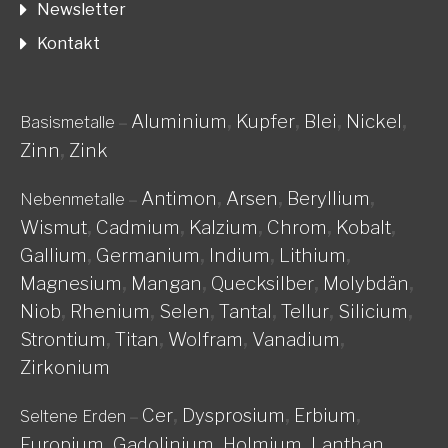
Newsletter
Kontakt
Aluminium
,
Kupfer
,
Blei
,
Nickel
,
Basismetalle
–
Zinn
,
Zink
Antimon
,
Arsen
,
Beryllium
,
Nebenmetalle
–
Wismut
,
Cadmium
,
Kalzium
,
Chrom
,
Kobalt
,
Gallium
,
Germanium
,
Indium
,
Lithium
,
Magnesium
,
Mangan
,
Quecksilber
,
Molybdän
,
Niob
,
Rhenium
,
Selen
,
Tantal
,
Tellur
,
Silicium
,
Strontium
,
Titan
,
Wolfram
,
Vanadium
,
Zirkonium
Cer
,
Dysprosium
,
Erbium
,
Seltene Erden
–
Europium
,
Gadolinium
,
Holmium
,
Lanthan
,