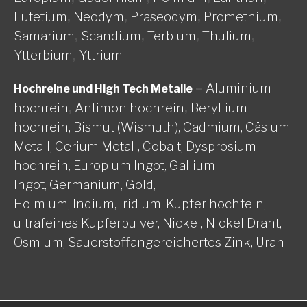
Lutetium
,
Neodym
,
Praseodym
,
Promethium
,
Samarium
,
Scandium
,
Terbium
,
Thulium
,
Ytterbium
,
Yttrium
–
Aluminium
Hochreine und High Tech Metalle
hochrein
,
Antimon hochrein
,
Beryllium
hochrein,
Bismut (Wismuth),
Cadmium,
Cäsium
Metall,
Cerium Metall,
Cobalt,
Dysprosium
hochrein,
Europium Ingot,
Gallium
Ingot,
Germanium,
Gold,
Holmium,
Indium,
Iridium,
Kupfer hochfein,
ultrafeines Kupferpulver,
Nickel, Nickel Draht,
Osmium,
Sauerstoffangereichertes Zink,
Uran